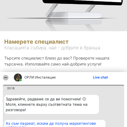
Намерете специалист
Класацията събира, най - добрите в бранша.
Търсите специалист близо до вас? Проверете нашата
търсачка. Използвайте само най-добрите услуги!
ОРЛИ Инсталации
Live chat
Търсене
20:18
Здравейте, радваме се да ви помогнем! 🙂
Моля, кликнете върху съответната тема на
разговора!
Аз съм лауреат, искам да получа маркетингови
Организатор на
Класация
Контакти