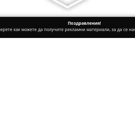
Поздравления!
ерете как можете да получите рекламни материали, за да се нас
и Отопление - Пазарджик
Термал Сити
Относно компанията:
Термал Сити
представлява у
Пазарджик, която развива дей
монтажа и поддръжката на р
инсталации. Притежавайки на
дружеството предоставя цял
на комфорта и енергийната е
търговски обекти.