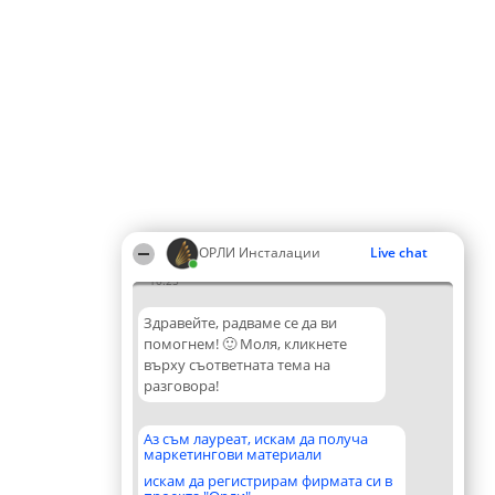
ОРЛИ Инсталации
Live chat
10:25
Здравейте, радваме се да ви
помогнем! 🙂 Моля, кликнете
върху съответната тема на
разговора!
Аз съм лауреат, искам да получа
маркетингови материали
искам да регистрирам фирмата си в