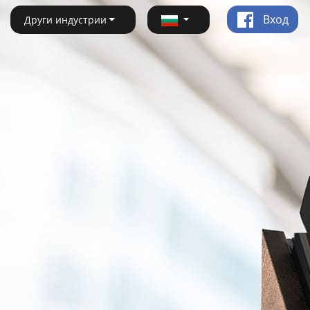
Вход
Други индустрии