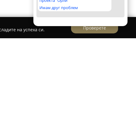
проекта "Орли"
Имам друг проблем
Проверете
ладите на успеха си.
твърдена компания, базирана в град
ност в областта на проектирането, доставката,
азлични отоплителни, соларни и климатични
д десет години опит в индустрията,
остни решения, фокусирани върху подобряване
фективност както в жилищни, така и в