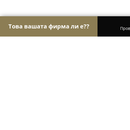
Това вашата фирма ли е??
Пров
Орли Инсталации
ВиК Услуги, Климатизация 
Термал Сити
8.5
(9)
Пазарджик, бул. „България“ 89