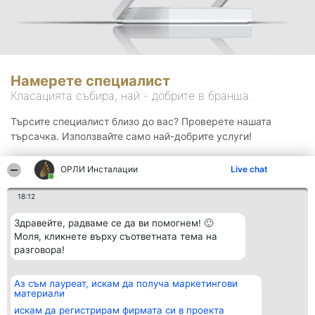
Намерете специалист
Класацията събира, най - добрите в бранша.
Търсите специалист близо до вас? Проверете нашата
търсачка. Използвайте само най-добрите услуги!
ОРЛИ Инсталации
Live chat
Търсене
18:12
Здравейте, радваме се да ви помогнем! 🙂
Моля, кликнете върху съответната тема на
разговора!
Аз съм лауреат, искам да получа маркетингови
Организатор на
Класация
Контакти
материали
класиране
Победители
Контакти
Beautiful Company S.R.L.
Списък на
искам да регистрирам фирмата си в проекта
BulevardulAleea Timișul De