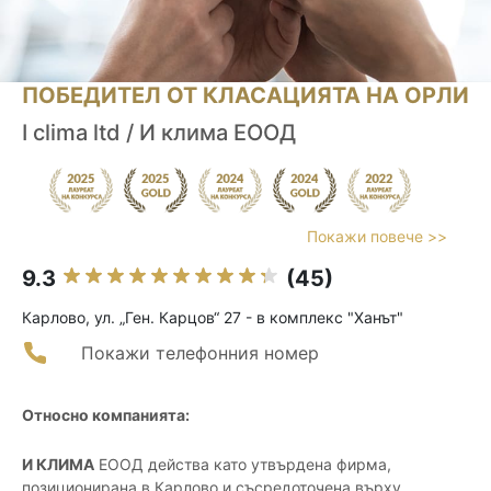
ПОБЕДИТЕЛ ОТ КЛАСАЦИЯТА НА ОРЛИ
I clima ltd / И клима ЕООД
Покажи повече >>
9.3
(45)
Карлово, ул. „Ген. Карцов“ 27 - в комплекс "Ханът"
Покажи телефонния номер
Относно компанията:
И КЛИМА
ЕООД действа като утвърдена фирма,
позиционирана в Карлово и съсредоточена върху