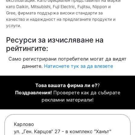
експлоатация. Като официален представител на марки
като Daikin, Mitsubishi, Fuji Electric, Fujitsu, Nippon и
Gree, фирмата поддържа високи стандарти за
качество и надеждност на предлаганите продукти и
услуги.
Ресурси за изчисляване на
рейтингите:
Само регистрирани потребители могат да видят
данните.
Натиснете тук за да влезете
Това вашата фирма ли е?
?
Поздравления!
Проверете как да събирате
рекламни материали!
Карлово
ул. „Ген. Карцов“ 27 - в комплекс "Ханът"