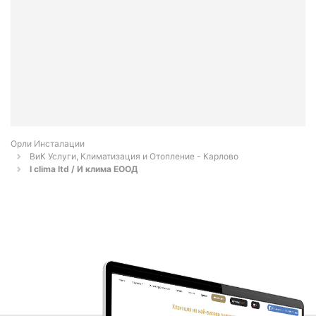
Орли Инсталации
ВиК Услуги, Климатизация и Отопление - Карлово
I clima ltd / И клима ЕООД