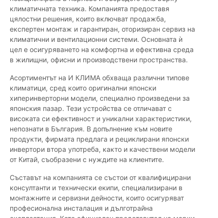
климатичната техника. Компанията предоставя
цялостни решения, които включват продажба,
експертен монтаж и гарантиран, оторизиран сервиз на
климатични и вентилационни системи. Основната ѝ
цел е осигуряването на комфортна и ефективна среда
в жилищни, офисни и производствени пространства.
Асортиментът на И КЛИМА обхваща различни типове
климатици, сред които оригинални японски
хиперинверторни модели, специално произведени за
японския пазар. Тези устройства се отличават с
високата си ефективност и уникални характеристики,
непознати в България. В допълнение към новите
продукти, фирмата предлага и рециклирани японски
инвертори втора употреба, както и качествени модели
от Китай, съобразени с нуждите на клиентите.
Съставът на компанията се състои от квалифицирани
консултанти и технически екипи, специализирани в
монтажните и сервизни дейности, които осигуряват
професионална инсталация и дълготрайна