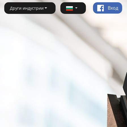
Вход
Други индустрии