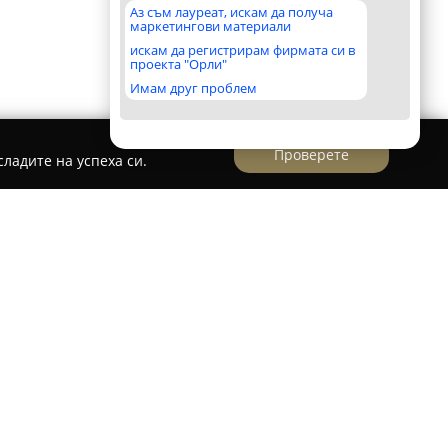
Аз съм лауреат, искам да получа
маркетингови материали
искам да регистрирам фирмата си в
проекта "Орли"
Имам друг проблем
Проверете
ладите на успеха си.
е компания, ситуирана в град Ямбол, която се
нализъм и ангажимент към предлагането на
услуги с високо качество. Организацията
както по отношение на изграждането, така и