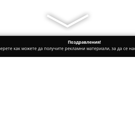
Поздравления!
ерете как можете да получите рекламни материали, за да се нас
и Отопление - Ямбол
Стрийм Секюрити Системс
Относно компанията:
Стрийм Секюрити Системс
отличава със своя професио
разнообразни инсталационни 
осигурява надеждни решения 