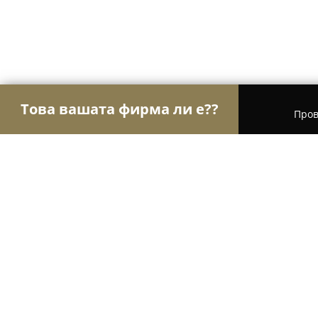
Това вашата фирма ли е??
Пров
Орли Инсталации
ВиК Услуги, Климатизация 
Стрийм Секюрити Системс
9.7
(32)