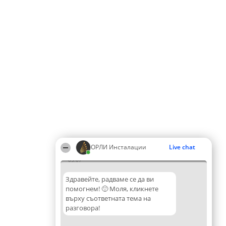
ОРЛИ Инсталации
Live chat
05:07
Здравейте, радваме се да ви
помогнем! 🙂 Моля, кликнете
върху съответната тема на
разговора!