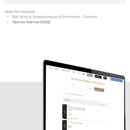
Орли Инсталации
ВиК Услуги, Климатизация и Отопление - Смолян
Протех Систем ЕООД