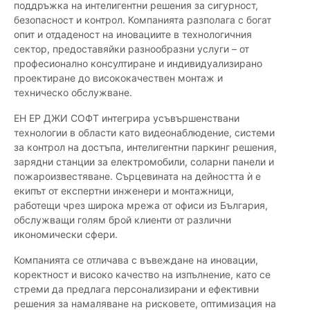
поддръжка на интелигентни решения за сигурност,
безопасност и контрол. Компанията разполага с богат
опит и отдаденост на иновациите в технологичния
сектор, предоставяйки разнообразни услуги – от
професионално консултиране и индивидуализирано
проектиране до висококачествен монтаж и
техническо обслужване.
ЕН ЕР ДЖИ СОФТ интегрира усъвършенствани
технологии в области като видеонаблюдение, системи
за контрол на достъпа, интелигентни паркинг решения,
зарядни станции за електромобили, соларни панели и
пожароизвестяване. Сърцевината на дейността ѝ е
екипът от експертни инженери и монтажници,
работещи чрез широка мрежа от офиси из България,
обслужващи голям брой клиенти от различни
икономически сфери.
Компанията се отличава с въвеждане на иновации,
коректност и високо качество на изпълнение, като се
стреми да предлага персонализирани и ефективни
решения за намаляване на рисковете, оптимизация на