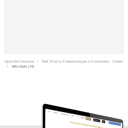
Орли Инсталации
ВиК Услуги, Климатизация и Отопление - София
NRJ Soft LTD