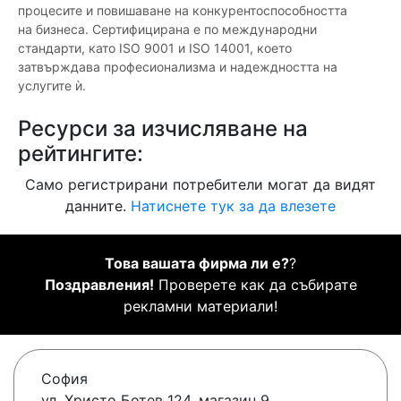
процесите и повишаване на конкурентоспособността
на бизнеса. Сертифицирана е по международни
стандарти, като ISO 9001 и ISO 14001, което
затвърждава професионализма и надеждността на
услугите ѝ.
Ресурси за изчисляване на
рейтингите:
Само регистрирани потребители могат да видят
данните.
Натиснете тук за да влезете
Това вашата фирма ли е?
?
Поздравления!
Проверете как да събирате
рекламни материали!
София
ул. Христо Ботев 124, магазин 9