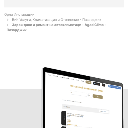
Орли Инсталации
ВиК Услуги, Климатизация и Отопление - Пазарджик
Зареждане и ремонт на автоклиматици - AgasiClima -
Пазарджик