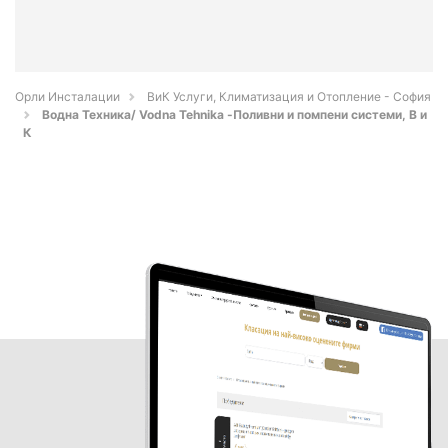
Орли Инсталации
ВиК Услуги, Климатизация и Отопление - София
Водна Техника/ Vodna Tehnika -Поливни и помпени системи, В и
К