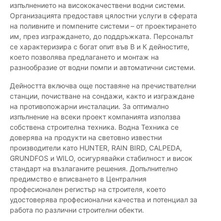
изпълнението на висококачествени водни системи.
Организацията предоставя цялостни услуги в сферата
на поливните и помпените системи – от проектирането
им, през изграждането, до поддръжката. Персоналът
се характеризира с богат опит във В и К дейностите,
което позволява предлагането и монтаж на
разнообразие от водни помпи и автоматични системи.
Дейността включва още поставяне на пречиствателни
станции, почистване на сондажи, както и изграждане
на противопожарни инсталации. За оптимално
изпълнение на всеки проект компанията използва
собствена строителна техника. Водна Техника се
доверява на продукти на световно известни
производители като HUNTER, RAIN BIRD, CALPEDA,
GRUNDFOS и WILO, осигурявайки стабилност и висок
стандарт на възлаганите решения. Допълнително
предимство е вписването в Централния
професионален регистър на строителя, което
удостоверява професионални качества и потенциал за
работа по различни строителни обекти.