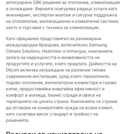
интегрирани ОВК решения за отопление, климатизация
и охлаждане. Фирмата осигурява редица услуги като
инженеринг, експертен монтаж и сигурна поддръжка
на отоплителни, вентилационни и климатични системи,
както и търговия с техника за климатизация.
Като официален представител на реномирани
международни брандове, включително Samsung
Climate Solutions, Heatmiser и Immergas, компанията
залага на надеждността и иновативността на
продуктите и услугите, които предлага. Дейността на
Dilcom включва изграждане на различни типове
съвременни инсталации, сред които термопомпи,
подово отопление, вентилаторни конвектори и газови
котли, предоставяйки енергийна ефективност и
комфорт в жилища, бизнес сгради и офиси на
територията на цялата страна. Компанията се стреми
да отговори на конкретните нужди на всеки клиент,
като съчетава висок стандарт и трайност на
решенията.