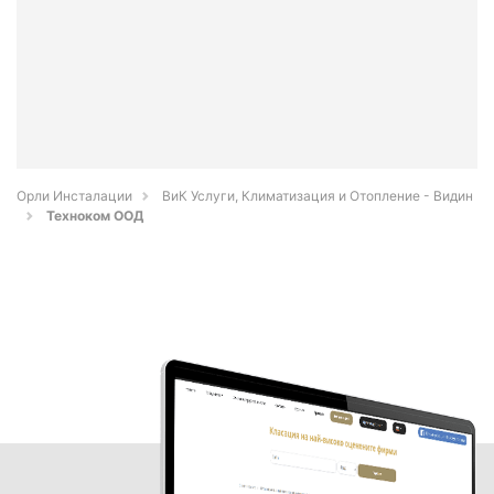
Орли Инсталации
ВиК Услуги, Климатизация и Отопление - Видин
Техноком ООД