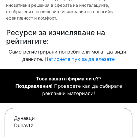
иновативни решения в сферата на инсталациите,
съобразени с повишените изисквания за енергийна
ефективност и комфорт.
Ресурси за изчисляване на
рейтингите:
Само регистрирани потребители могат да видят
данните.
Натиснете тук за да влезете
Това вашата фирма ли е?
?
Поздравления!
Проверете как да събирате
рекламни материали!
Дунавци
Dunavtzi