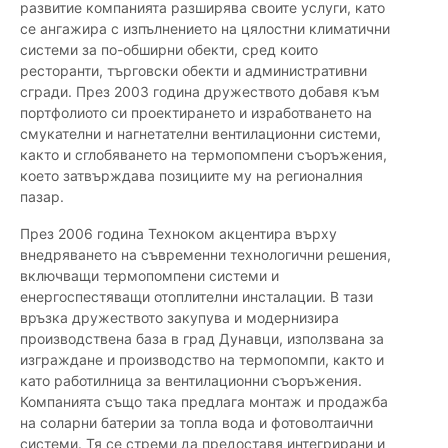
развитие компанията разширява своите услуги, като
се ангажира с изпълнението на цялостни климатични
системи за по-обширни обекти, сред които
ресторанти, търговски обекти и административни
сгради. През 2003 година дружеството добавя към
портфолиото си проектирането и изработването на
смукателни и нагнетателни вентилационни системи,
както и сглобяването на термопомпени съоръжения,
което затвърждава позициите му на регионалния
пазар.
През 2006 година Техноком акцентира върху
внедряването на съвременни технологични решения,
включващи термопомпени системи и
енергоспестяващи отоплителни инсталации. В тази
връзка дружеството закупува и модернизира
производствена база в град Дунавци, използвана за
изграждане и производство на термопомпи, както и
като работилница за вентилационни съоръжения.
Компанията също така предлага монтаж и продажба
на соларни батерии за топла вода и фотоволтаични
системи. Тя се стреми да предоставя интегрирани и