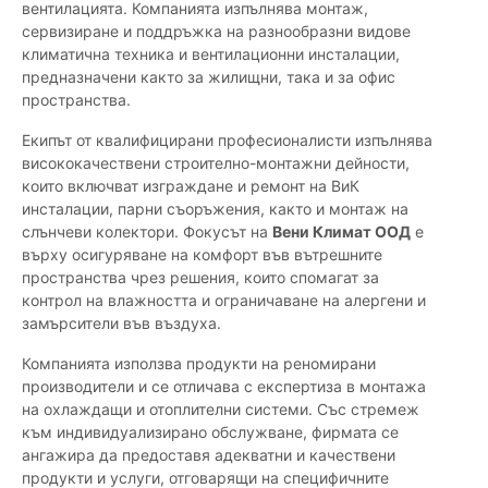
вентилацията. Компанията изпълнява монтаж,
сервизиране и поддръжка на разнообразни видове
климатична техника и вентилационни инсталации,
предназначени както за жилищни, така и за офис
пространства.
Екипът от квалифицирани професионалисти изпълнява
висококачествени строително-монтажни дейности,
които включват изграждане и ремонт на ВиК
инсталации, парни съоръжения, както и монтаж на
слънчеви колектори. Фокусът на
Вени Климат ООД
е
върху осигуряване на комфорт във вътрешните
пространства чрез решения, които спомагат за
контрол на влажността и ограничаване на алергени и
замърсители във въздуха.
Компанията използва продукти на реномирани
производители и се отличава с експертиза в монтажа
на охлаждащи и отоплителни системи. Със стремеж
към индивидуализирано обслужване, фирмата се
ангажира да предоставя адекватни и качествени
продукти и услуги, отговарящи на специфичните