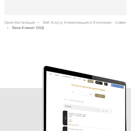
Орли Инсталации
ВиК Услуги, Климатизация и Отопление - София
Вени Климат ООД