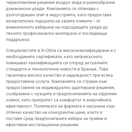
термопомпени решения въздух-вода и разнообразни
домакински уреди. Компанията се отличава с
дългогодишен опит в индустрията, като предоставя
изчерпателна подкрепа на своите клиенти – от
внимателното избиране на подходящите уреди до
тяхното професионално монтиране и последваща
поддръжка.
Специалистите в X-Clima са висококвалифицирани и с
необходимите сертификати, като непрекъснато
повишават квалификацията си според актуалните
стандарти и технологични новости в бранша. Това
гарантира високо качество и надеждност при всяка
предоставяна услуга. Компанията се стреми към
предоставяне на индивидуално адаптирани решения,
съобразени с нуждите и предпочитанията на отделния
клиент, като приоритет са комфортът и енергийната
ефективност. Политиката на фирмата е насочена към
отлично качество на конкурентни цени, което я
поставя сред предпочитаните избори за трайни и
ефективни инсталационни решения.