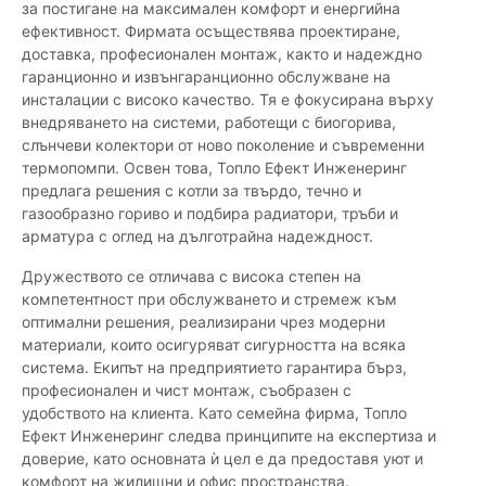
за постигане на максимален комфорт и енергийна
ефективност. Фирмата осъществява проектиране,
доставка, професионален монтаж, както и надеждно
гаранционно и извънгаранционно обслужване на
инсталации с високо качество. Тя е фокусирана върху
внедряването на системи, работещи с биогорива,
слънчеви колектори от ново поколение и съвременни
термопомпи. Освен това, Топло Ефект Инженеринг
предлага решения с котли за твърдо, течно и
газообразно гориво и подбира радиатори, тръби и
арматура с оглед на дълготрайна надеждност.
Дружеството се отличава с висока степен на
компетентност при обслужването и стремеж към
оптимални решения, реализирани чрез модерни
материали, които осигуряват сигурността на всяка
система. Екипът на предприятието гарантира бърз,
професионален и чист монтаж, съобразен с
удобството на клиента. Като семейна фирма, Топло
Ефект Инженеринг следва принципите на експертиза и
доверие, като основната ѝ цел е да предоставя уют и
комфорт на жилищни и офис пространства.