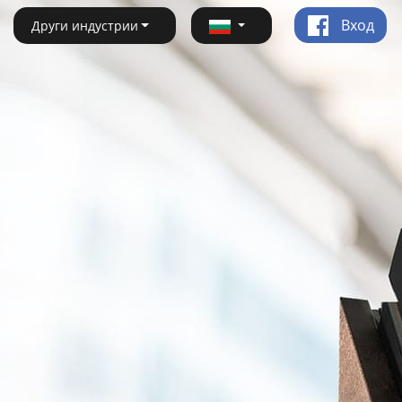
Вход
Други индустрии