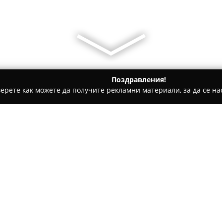
Поздравления!
ерете как можете да получите рекламни материали, за да се нас
и Отопление - Варна
Peleti market
Относно компанията:
Пелети Маркет
се отличава 
възобновяеми енергийни изт
селекция от пелети и брикети