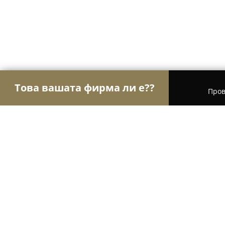
Това вашата фирма ли е??
Пров
Орли Инсталации
ВиК Услуги, Климатизация 
Peleti market