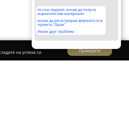
Аз съм лауреат, искам да получа
маркетингови материали
искам да регистрирам фирмата си в
проекта "Орли"
Имам друг проблем
Проверете
ладите на успеха си.
като водещ производител и дистрибутор на
очници в България, предлагащ богата
 за отопление. Фирмата разполага с голям