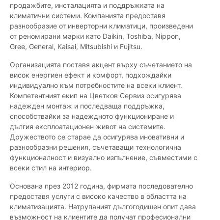
продажбите, инсталацията и поддръжката на
климатични системи. Компанията предоставя
разнообразие от инверторни климатици, произведени
от реномирани марки като Daikin, Toshiba, Nippon,
Gree, General, Kaisai, Mitsubishi и Fujitsu.
Организацията поставя акцент върху съчетанието на
висок енергиен ефект и комфорт, подхождайки
индивидуално към потребностите на всеки клиент.
Компетентният екип на Цветков Сервиз осигурява
надежден монтаж и последваща поддръжка,
способствайки за надеждното функциониране и
дългия експлоатационен живот на системите.
Дружеството се старае да осигурява иновативни и
разнообразни решения, съчетаващи технологична
функционалност и визуално изпълнение, съвместими с
всеки стил на интериор.
Основана през 2012 година, фирмата последователно
предоставя услуги с високо качество в областта на
климатизацията. Натрупаният дългогодишен опит дава
възможност на клиентите да получат професионални