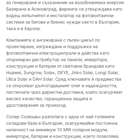
за генериране и съхранение на възобновяема енергия.
Базирана в Асеновград, фирмата се утвърждава като
водещ изпълнител и инсталатор на фотоволтаични
системи за битови и бизнес нужди както в България,
така и в Европа.
Компанията е ангажирана с пълен цикъл по
проектиране, изграждане и поддръжка на
фотоволтаични електроцентрали и действа като
оторизиран дистрибутор на панели, инвертори,
конструкции и батерии от световни брандове като
Huawei, Sungrow, Solax, DEYE, Jinko Solar, Longi Solar,
Ulica Solar и DAH Solar. Сред ключовите ѝ предимства
се открояват дългогодишният опит и надеждността,
постигнати чрез директни доставки, които осигуряват
високо качество, гаранционна защита и
удостоверения за произход.
Солар Солюшън разполага с една от най-големите
складови бази в България, осигурявайки постоянна
наличност на минимум 10 MW соларни модули,
инвертори, батерии и конструкции, което позволява