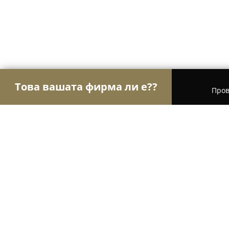
Това вашата фирма ли е??
Пров
Орли Инсталации
ВиК Услуги, Климатизация 
VIMAX - Магазин за климатици С