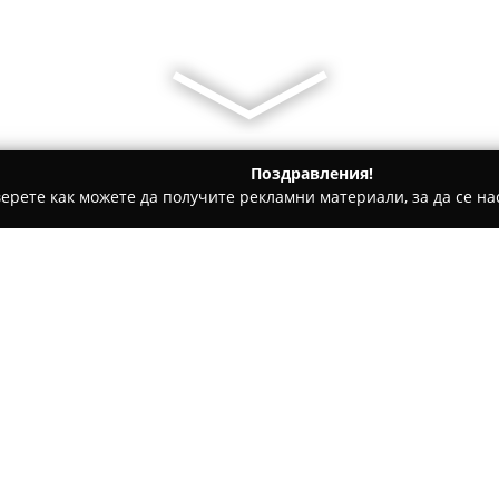
Поздравления!
ерете как можете да получите рекламни материали, за да се нас
и Отопление - Хасково
VIMAX - Магазин за климатици Сви
виленград
Относно компанията:
VIMAX Свиленград
представл
продажбата, инсталацията и 
техника в района на Свиленг
сферата на отоплението, вен