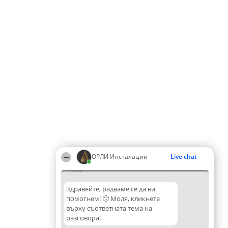
ОРЛИ Инсталации
Live chat
13:55
Здравейте, радваме се да ви
помогнем! 🙂 Моля, кликнете
върху съответната тема на
разговора!