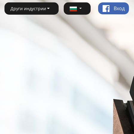
Вход
Други индустрии