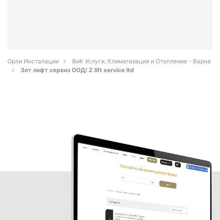
Орли Инсталации
ВиК Услуги, Климатизация и Отопление - Варна
Зет лифт сервиз ООД/ Z lift service ltd