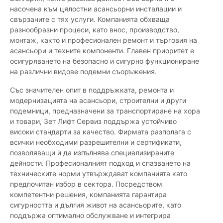
насочена към цялостни асансьорни инсталации и
свързаните с тях услуги. Компанията обхваща
разнообразни процеси, като внос, производство,
монтаж, както и професионален ремонт и търговия на
асансьори и техните компоненти. Главен приоритет е
осигуряването на безопасно и сигурно функциониране
на различни видове подемни съоръжения.
Със значителен опит в поддръжката, ремонта и
модернизацията на асансьори, строителни и други
подемници, предназначени за транспортиране на хора
и товари, Зет Лифт Сервиз поддържа устойчиво
високи стандарти за качество. Фирмата разполага с
всички необходими разрешителни и сертификати,
позволяващи ѝ да изпълнява специализираните
дейности. Професионалният подход и спазването на
техническите норми утвърждават компанията като
предпочитан избор в сектора. Посредством
компетентни решения, компанията гарантира
сигурността и дългия живот на асансьорите, като
поддържа оптимално обслужване и интегрира