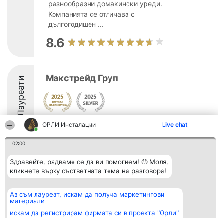
разнообразни домакински уреди.
Компанията се отличава с
дългогодишен ...
8.6
Макстрейд Груп
Лауреати
8.7
ОРЛИ Инсталации
Live chat
02:00
Организатор на
Класация
Контакти
Здравейте, радваме се да ви помогнем! 🙂 Моля,
класиране
Победители
Контакти
кликнете върху съответната тема на разговора!
Beautiful Company S.R.L.
Списък на
BulevardulAleea Timișul De
всички
Sus Nr. 2, Bl. A30, Sc. A, Et.
победители
Аз съм лауреат, искам да получа маркетингови
4, Ap. 13
Правила
материали
București 53-238
Статут/Устав
CUI 36737675
Политика за
искам да регистрирам фирмата си в проекта "Орли"