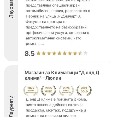
Лауреати
представлява специализиран
автомобилен сервиз, разположен в
Перник на улица „Рудничар“ 3.
Фокусът на центъра е
предоставянето на разнообразни
професионални услуги, свързани с
автоклиматични системи, като
ремонт, ...
8.5
Магазин за Климатици "Д енд Д
клима" - Люлин
Лауреати
Д енд Д клима е призната фирма,
чиято основна дейност включва
продажба, монтаж, поддръжка и
ремонт на различни видове