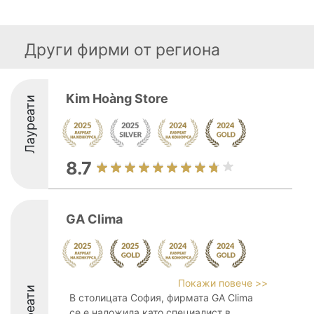
Други фирми от региона
Kim Hoàng Store
Лауреати
8.7
GA Clima
Покажи повече >>
Лауреати
В столицата София, фирмата GA Clima
се е наложила като специалист в