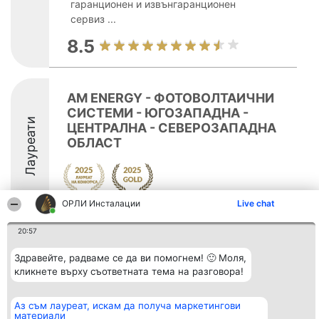
гаранционен и извънгаранционен
сервиз ...
8.5
AM ENERGY - ФОТОВОЛТАИЧНИ
СИСТЕМИ - ЮГОЗАПАДНА -
Лауреати
ЦЕНТРАЛНА - СЕВЕРОЗАПАДНА
ОБЛАСТ
ОРЛИ Инсталации
Live chat
8.9
20:57
Здравейте, радваме се да ви помогнем! 🙂 Моля,
Организатор на
Класация
Контакти
кликнете върху съответната тема на разговора!
класиране
Победители
Контакти
Beautiful Company S.R.L.
Списък на
BulevardulAleea Timișul De
всички
Аз съм лауреат, искам да получа маркетингови
Sus Nr. 2, Bl. A30, Sc. A, Et.
победители
материали
4, Ap. 13
Правила